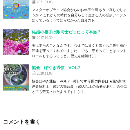
2021.01.03
マスターオブライフ協会からのお年玉企画 もうご存じでしょ
うか？ これからの時代を自分らしく生きる人の必須アイテム
知っているようで知らなかった自分のト[…]
結婚の相手は敵同士だったって本当？
2017.10.30
実は本当のことなんです。 今までは良くも悪くもご先祖様が
私達を守ってくれていました。 でも。守るってことはコント
ロールもするってこと。 歴史を紐解け[…]
協会 ぼやき通信 VOL.7
2020.11.03
協会ぼやき通信 VOL.7 発行です 今回の内容は ★第5期NE
運命解析士、選定の舞台裏 （60人以上の応募があり、合否に
とても苦労されたようです） […]
コメントを書く