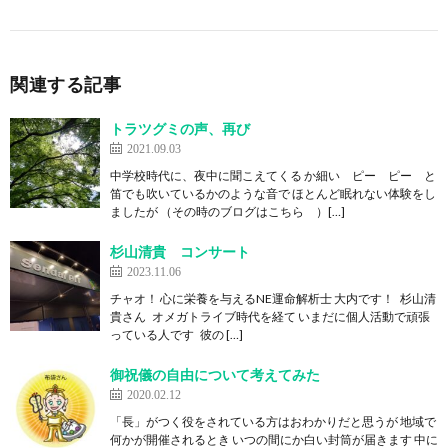
関連する記事
トラツグミの声、再び
2021.09.03
中学校時代に、夜中に聞こえてくる か細い ピー ピー と
笛でも吹いているかのような音で ほとんど眠れない体験をし
ましたが （その時のブログはこちら ）[…]
杉山清貴 コンサート
2023.11.06
チャオ！ 心に栄養を与えるNE運命解析士 大内です！ 杉山清
貴さん オメガトライブ時代を経て いまだに個人活動で頑張
っている人です 彼の […]
御祝儀の自由について考えてみた
2020.02.12
「長」がつく役をされている方はおわかりだと思うが 地域で
何かが開催されるとき いつの間にか白い封筒が届きます 中に