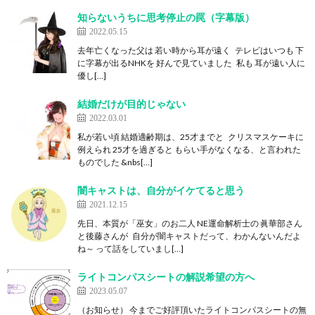
知らないうちに思考停止の罠（字幕版）
2022.05.15
去年亡くなった父は 若い時から耳が遠く テレビはいつも 下
に字幕が出るNHKを 好んで見ていました 私も 耳が遠い人に
優し[…]
結婚だけが目的じゃない
2022.03.01
私が若い頃 結婚適齢期は、25才までと クリスマスケーキに
例えられ 25才を過ぎると もらい手がなくなる、と言われた
ものでした &nbs[…]
闇キャストは、自分がイケてると思う
2021.12.15
先日、本質が「巫女」のお二人 NE運命解析士の 眞華部さん
と後藤さんが 自分が闇キャストだって、わかんないんだよ
ね～ って話をしていまし[…]
ライトコンパスシートの解説希望の方へ
2023.05.07
（お知らせ） 今までご好評頂いたライトコンパスシートの無