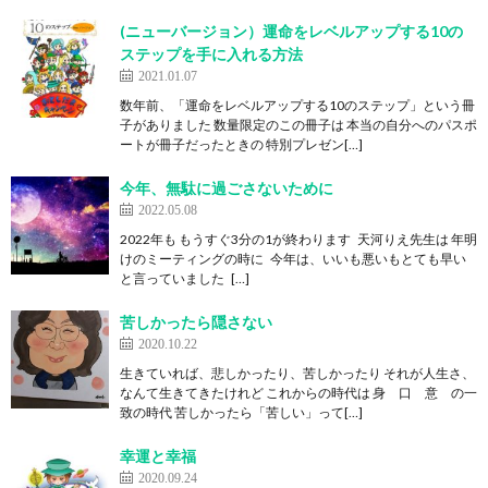
(ニューバージョン）運命をレベルアップする10の
ステップを手に入れる方法
2021.01.07
数年前、「運命をレベルアップする10のステップ」という冊
子がありました 数量限定のこの冊子は 本当の自分へのパスポ
ートが冊子だったときの 特別プレゼン[…]
今年、無駄に過ごさないために
2022.05.08
2022年も もうすぐ3分の1が終わります 天河りえ先生は 年明
けのミーティングの時に 今年は、いいも悪いもとても早い
と言っていました […]
苦しかったら隠さない
2020.10.22
生きていれば、悲しかったり、苦しかったり それが人生さ、
なんて生きてきたけれど これからの時代は 身 口 意 の一
致の時代 苦しかったら「苦しい」って[…]
幸運と幸福
2020.09.24