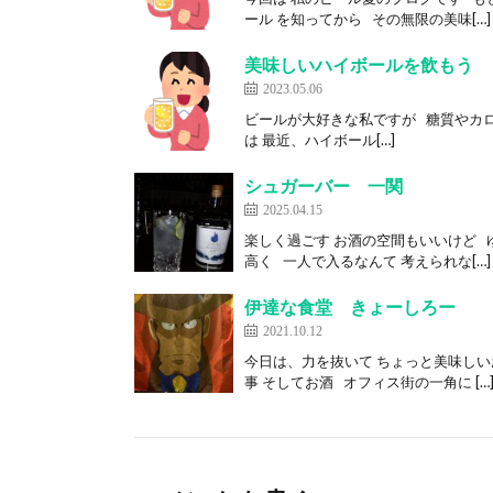
ール を知ってから その無限の美味[…]
美味しいハイボールを飲もう
2023.05.06
ビールが大好きな私ですが 糖質やカロ
は 最近、ハイボール[…]
シュガーバー 一関
2025.04.15
楽しく過ごす お酒の空間もいいけど 
高く 一人で入るなんて 考えられな[…]
伊達な食堂 きょーしろー
2021.10.12
今日は、力を抜いて ちょっと美味しい
事 そしてお酒 オフィス街の一角に […