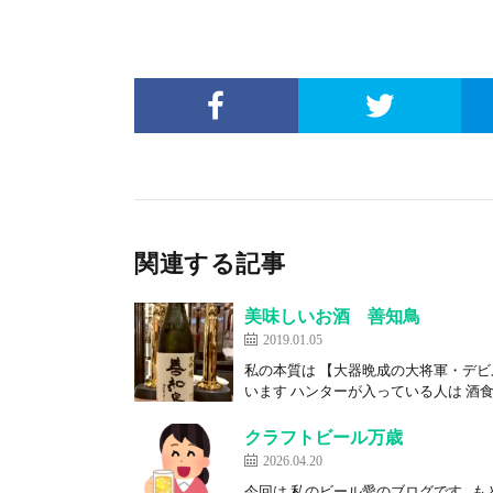
関連する記事
美味しいお酒 善知鳥
2019.01.05
私の本質は 【大器晩成の大将軍・デビ
います ハンターが入っている人は 酒食
クラフトビール万歳
2026.04.20
今回は 私のビール愛のブログです も