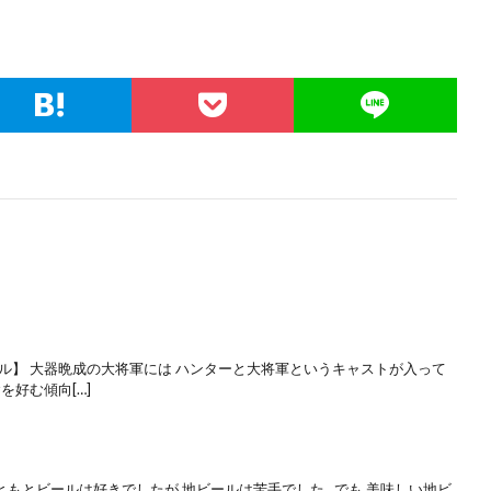
ル】 大器晩成の大将軍には ハンターと大将軍というキャストが入って
を好む傾向[…]
ともとビールは好きでしたが 地ビールは苦手でした でも 美味しい地ビ