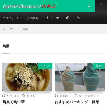
プロフィール
お問合せ
鶴巣
HOME
鶴巣
グルメ
旅行
2026.03.11
あげ玉
2026.03.07
サービスエリア
鶴巣で鳥中華
おすすめパーキング 鶴巣