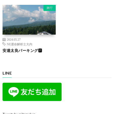
旅行
2024.05.27
NE運命解析士大内
安達太良パーキング🅿️
LINE