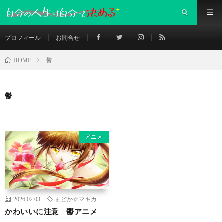
プロフィール
お問合せ
鬱
HOME
鬱
アニメ
2026.02.03
まどか☆マギカ
かわいいに注意 鬱アニメ