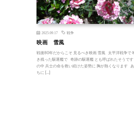
2025.09.17
戦争
映画 雪風
戦後80年だからこそ 見るべき映画 雪風 太平洋戦争で 
き残った駆逐艦で 奇跡の駆逐艦 とも呼ばれたそうです
の中 兵士の命を救い続けた姿勢に 胸が熱くなります 
ちに […]