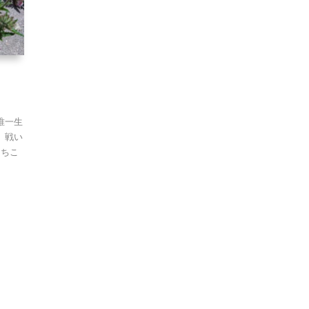
唯一生
 戦い
あちこ