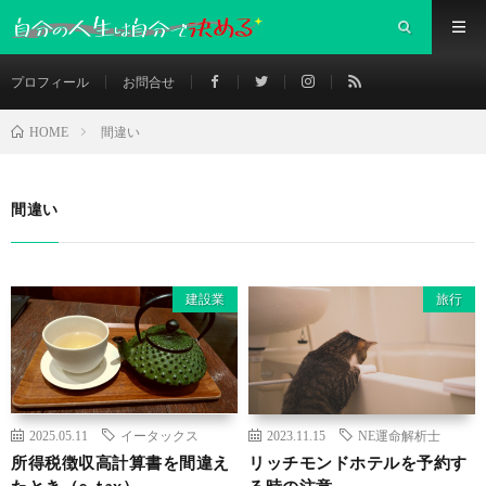
プロフィール
お問合せ
間違い
HOME
間違い
建設業
旅行
2025.05.11
イータックス
2023.11.15
NE運命解析士
所得税徴収高計算書を間違え
リッチモンドホテルを予約す
たとき（e-tax）
る時の注意