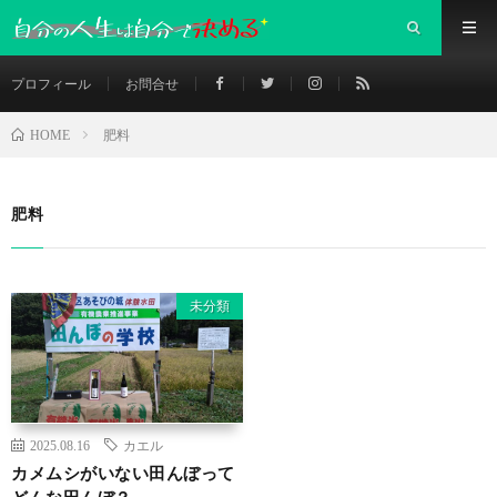
プロフィール
お問合せ
肥料
HOME
肥料
未分類
2025.08.16
カエル
カメムシがいない田んぼって
どんな田んぼ？