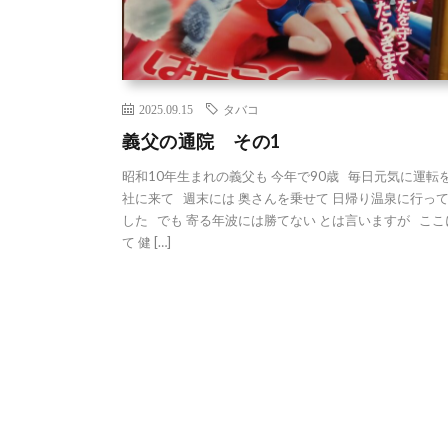
2025.09.15
タバコ
義父の通院 その1
昭和10年生まれの義父も 今年で90歳 毎日元気に運転を
社に来て 週末には 奥さんを乗せて 日帰り温泉に行っ
した でも 寄る年波には勝てない とは言いますが ここ
て 健 […]