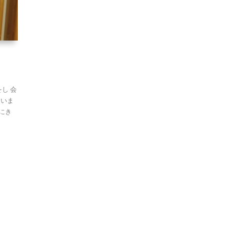
し 会
ていま
にき