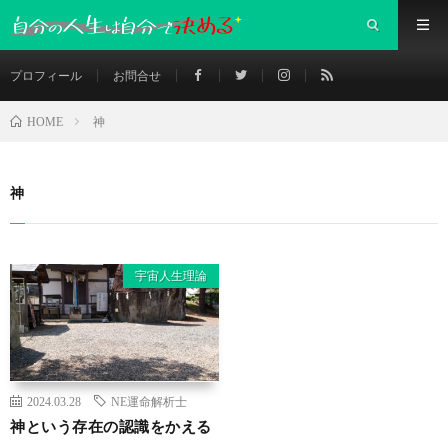
プロフィール
お問合せ
神
HOME
神
宇宙人生理論
2024.03.28
NE運命解析士
神という存在の認識をかえる