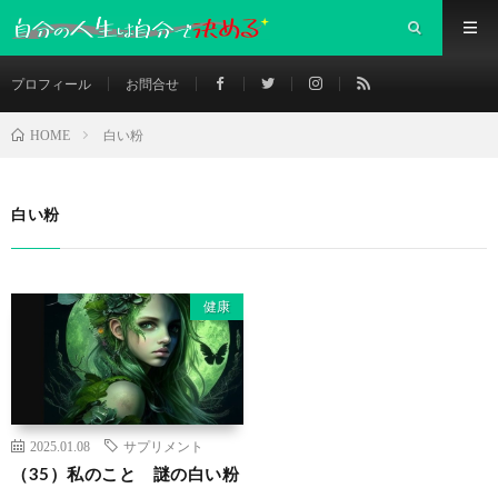
プロフィール
お問合せ
白い粉
HOME
白い粉
健康
2025.01.08
サプリメント
（35）私のこと 謎の白い粉