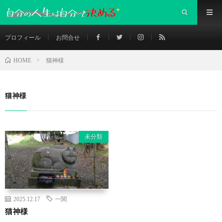
プロフィール
お問合せ
猫神様
HOME
猫神様
未分類
2025.12.17
一関
猫神様