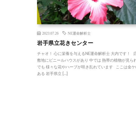
2023.07.26
NE運命解析士
岩手県立花きセンター
チャオ！ 心に栄養を与えるNE運命解析士 大内です！ 
敷地にビニールハウスがあり 中では 熱帯の植物が見ら
でも 様々な花やハーブが咲き乱れています ここは金ケ
ある 岩手県立 […]