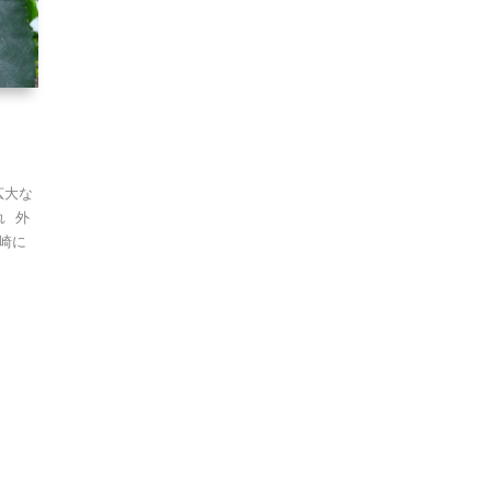
広大な
れ 外
崎に