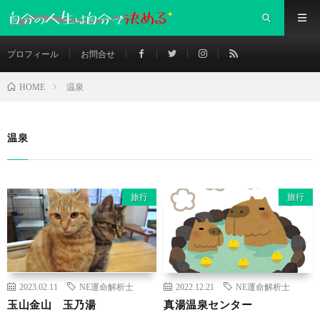
プロフィール
お問合せ
温泉
HOME
温泉
旅行
旅行
2023.02.11
NE運命解析士
2022.12.21
NE運命解析士
玉山金山 玉乃湯
真湯温泉センター