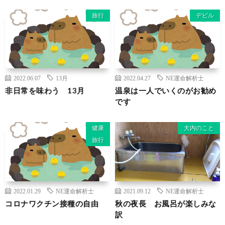
旅行
デビル
2022.06.07
13月
2022.04.27
NE運命解析士
非日常を味わう 13月
温泉は一人でいくのがお勧め
です
健康
大内のこと
旅行
2022.01.29
NE運命解析士
2021.09.12
NE運命解析士
コロナワクチン接種の自由
秋の夜長 お風呂が楽しみな
訳