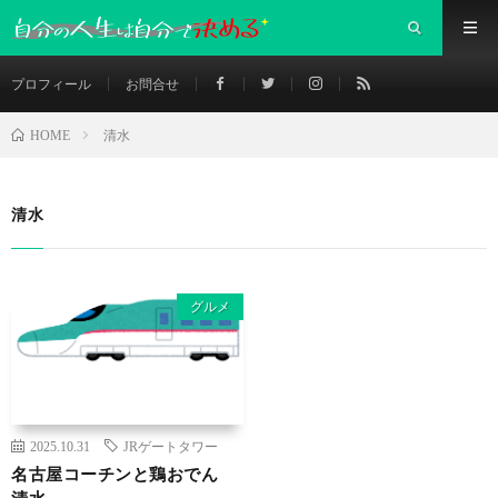
プロフィール
お問合せ
清水
HOME
清水
グルメ
2025.10.31
JRゲートタワー
名古屋コーチンと鶏おでん
清水