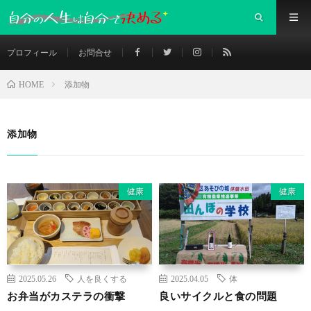
プロフィール
お問合せ
添加物
HOME
添加物
健康
健康
2025.05.26
人を良くする
2025.04.05
体
お弁当がカステラの衝撃
良いサイクルと食の問題