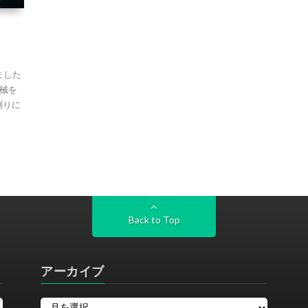
ました
械を
測りに
Back to Top
アーカイブ