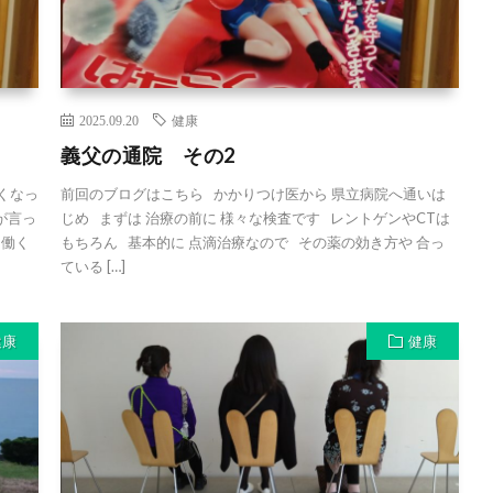
2025.09.20
健康
義父の通院 その2
くなっ
前回のブログはこちら かかりつけ医から 県立病院へ通いは
が言っ
じめ まずは 治療の前に 様々な検査です レントゲンやCTは
 働く
もちろん 基本的に 点滴治療なので その薬の効き方や 合っ
ている […]
健康
健康