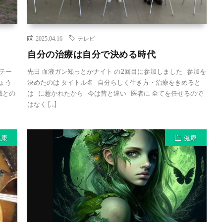
2025.04.16
テレビ
自分の治療は自分で決める時代
テー
先日 血液ガン知っとかナイト の2回目に参加しました 参加を
しょう
決めたのは タイトル名 自分らしく生き方・治療をきめると
識との
は に惹かれたから 今は昔と違い 医者に 全てを任せるので
はなく […]
健康
健康