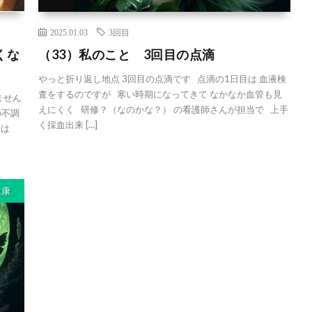
2025.01.03
3回目
くな
（33）私のこと 3回目の点滴
やっと折り返し地点 3回目の点滴です 点滴の1日目は 血液検
査をするのですが 寒い時期になってきて なかなか血管も見
ません
えにくく 研修？（なのかな？） の看護師さんが担当で 上手
の不調
く採血出来 […]
とは
健康