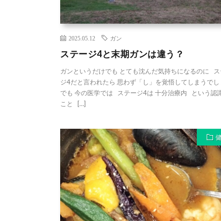
2025.05.12
ガン
ステージ4と末期ガンは違う？
ガンというだけでも とても沈んだ気持ちになるのに ス
ジ4だと言われたら 思わず「し」を覚悟してしまうで
でも 今の医学では ステージ4は 十分治療内 という認
こと […]