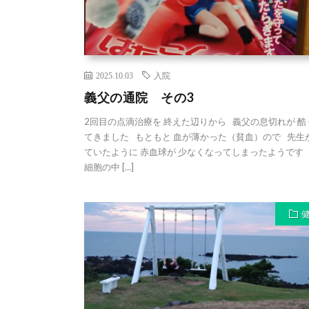
2025.10.03
入院
義父の通院 その3
2回目の点滴治療を 終えた辺りから 義父の息切れが 酷
てきました もともと 血が薄かった（貧血）ので 先生
ていたように 赤血球が 少なくなってしまったようです
細胞の中 […]