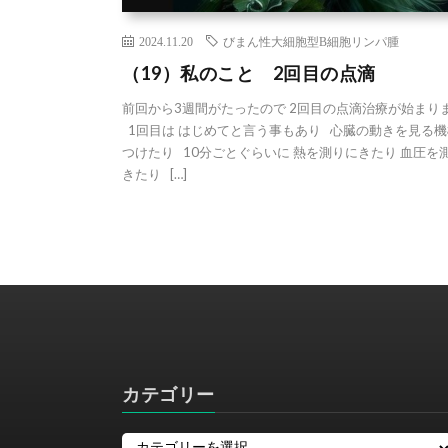
2024.11.20
びまん性大細胞型B細胞リンパ腫
（19）私のこと 2回目の点滴
前回から3週間がたったので 2回目の点滴治療が始まり
1回目は はじめてと言う事もあり 心臓の動きを見る機
つけたり 10分ごとぐらいに 熱を測りにきたり 血圧を
きたり […]
カテゴリー