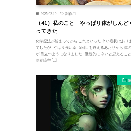
2025.02.19
副作用
（41）私のこと やっぱり体がしんど
ってきた
化学療法が始まってから これといった 辛い症状はあり
でしたが やはり強い薬 5回目を終えるあたりから 体
が 目立つようになりました 継続的に 辛いと思えるこ
味覚障害 […]