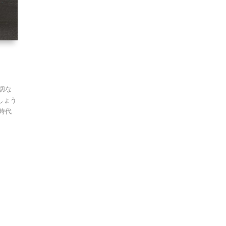
切な
しょう
時代