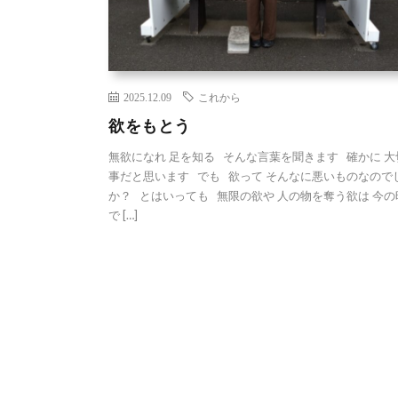
2025.12.09
これから
欲をもとう
無欲になれ 足を知る そんな言葉を聞きます 確かに 大
事だと思います でも 欲って そんなに悪いものなので
か？ とはいっても 無限の欲や 人の物を奪う欲は 今の
で […]