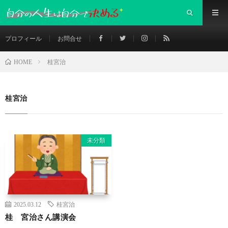
プロフィール
お問合せ
桂宮治
HOME
桂宮治
未分類
2025.03.12
桂宮治
桂 宮治さん講演会