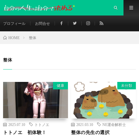
プロフィール
お問合せ
整体
HOME
整体
健康
未分類
2025.07.10
トトノエ
2021.03.10
NE運命解析士
トトノエ 初体験！
整体の先生の選択