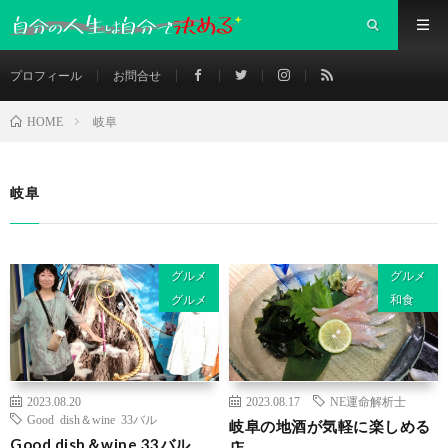
プロフィール
お問合せ
岐阜
HOME
岐阜
グルメ
グルメ
グルメ
和食
2023.08.20
2023.08.17
NE運命解析士
Good dish＆wine 33バル
岐阜の地酒が気軽に楽しめる
Good dish＆wine 33バル
店