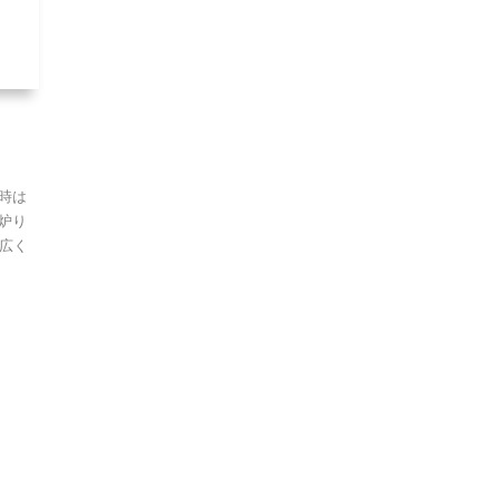
時は
炉り
広く