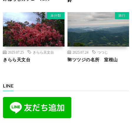
未分類
旅行
2025.07.25
きらら天文台
2025.07.24
つつじ
きらら天文台
🌺ツツジの名所 室根山
LINE