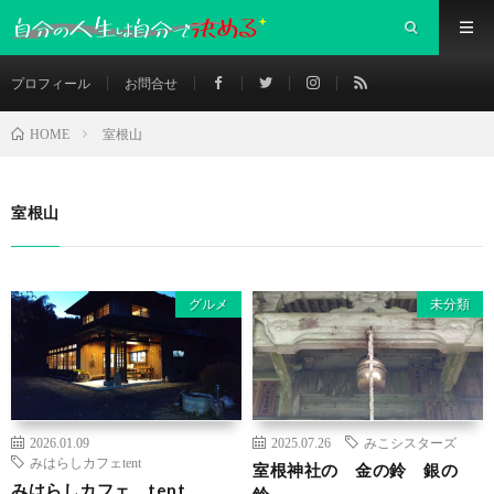
プロフィール
お問合せ
室根山
HOME
室根山
グルメ
未分類
2026.01.09
2025.07.26
みこシスターズ
みはらしカフェtent
室根神社の 金の鈴 銀の
みはらしカフェ tent
鈴