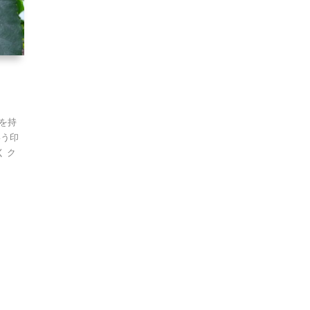
を持
いう印
 ク