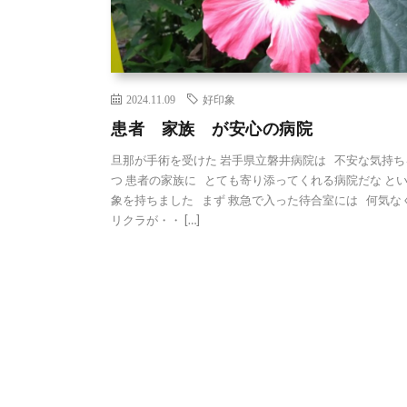
2024.11.09
好印象
患者 家族 が安心の病院
旦那が手術を受けた 岩手県立磐井病院は 不安な気持ち
つ 患者の家族に とても寄り添ってくれる病院だな と
象を持ちました まず 救急で入った待合室には 何気なく
リクラが・・ […]