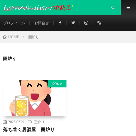
プロフィール
お問合せ
囲炉り
HOME
囲炉り
グルメ
2025.02.21
囲炉り
落ち着く居酒屋 囲炉り