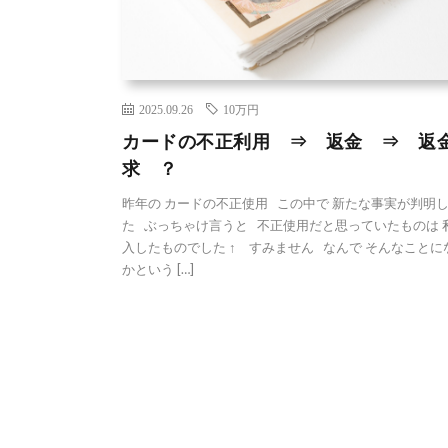
2025.09.26
10万円
カードの不正利用 ⇒ 返金 ⇒ 返
求 ？
昨年の カードの不正使用 この中で 新たな事実が判明
た ぶっちゃけ言うと 不正使用だと思っていたものは 
入したものでした ↑ すみません なんで そんなことに
かという […]