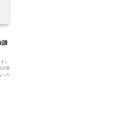
金請
しまし
私が購
なった