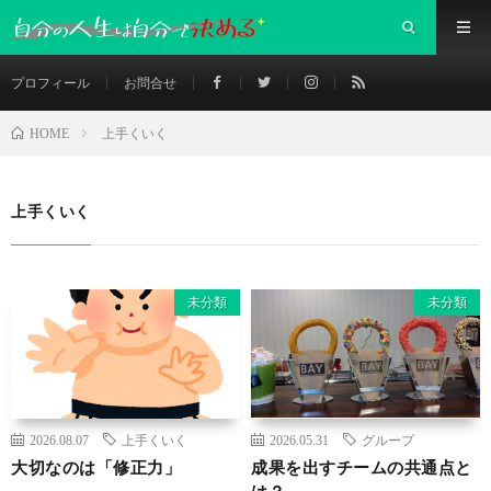
プロフィール
お問合せ
上手くいく
HOME
上手くいく
未分類
未分類
2026.08.07
上手くいく
2026.05.31
グループ
大切なのは「修正力」
成果を出すチームの共通点と
は？