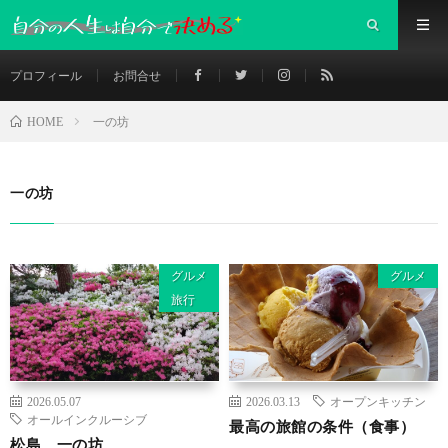
プロフィール
お問合せ
一の坊
HOME
一の坊
グルメ
グルメ
旅行
2026.05.07
2026.03.13
オープンキッチン
オールインクルーシブ
最高の旅館の条件（食事）
松島 一の坊