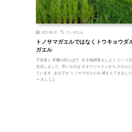
2025.08.19
ウシガエル
トノサマガエルではなくトウキョウダ
ガエル
子供達と 有機の田んぼで 生き物調査をしよう という
交流しました 早いものは オタマジャクシから カエル
ています ある子が トノサマガエルを 捕まえてきました
ー 久し […]