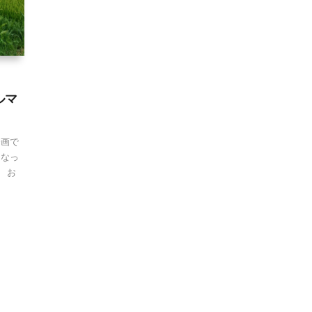
ルマ
企画で
になっ
 お