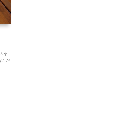
のを
なたが