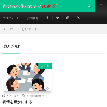
プロフィール
お問合せ
ぱぴぷぺぽ
HOME
ぱぴぷぺぽ
未分類
2023.04.23
NE運命解析士
表情を豊かにする