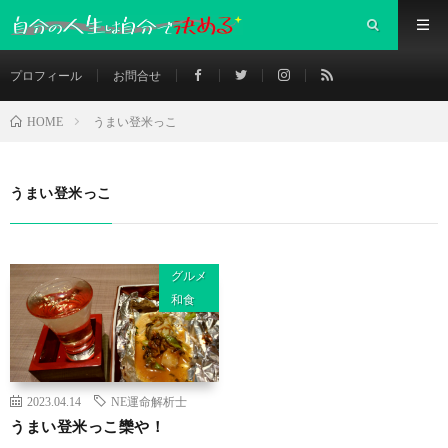
プロフィール
お問合せ
うまい登米っこ
HOME
うまい登米っこ
グルメ
和食
2023.04.14
NE運命解析士
うまい登米っこ欒や！