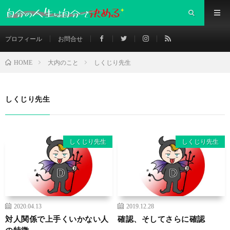
プロフィール
お問合せ
大内のこと
しくじり先生
HOME
しくじり先生
しくじり先生
しくじり先生
2020.04.13
2019.12.28
対人関係で上手くいかない人
確認、そしてさらに確認
の特徴