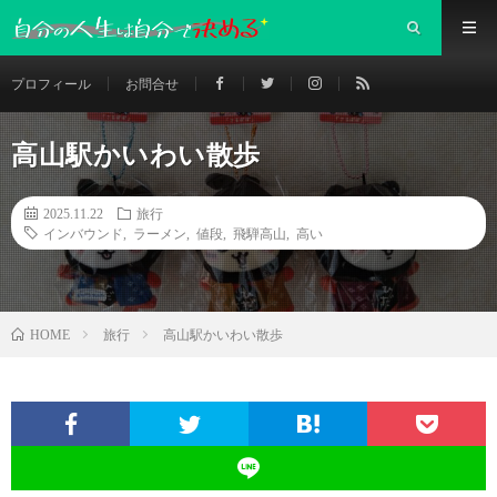
プロフィール
お問合せ
高山駅かいわい散歩
2025.11.22
旅行
インバウンド
,
ラーメン
,
値段
,
飛騨高山
,
高い
旅行
高山駅かいわい散歩
HOME