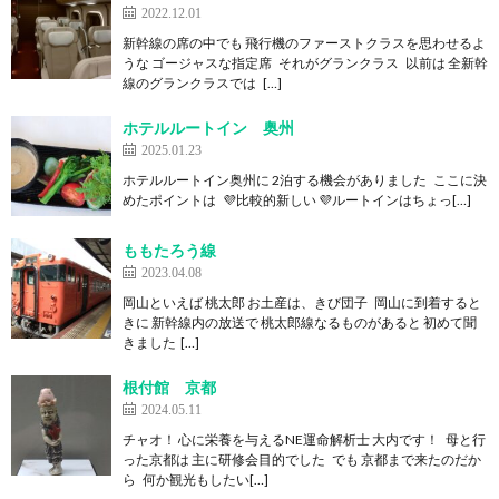
2022.12.01
新幹線の席の中でも 飛行機のファーストクラスを思わせるよ
うな ゴージャスな指定席 それがグランクラス 以前は 全新幹
線のグランクラスでは […]
ホテルルートイン 奥州
2025.01.23
ホテルルートイン奥州に 2泊する機会がありました ここに決
めたポイントは 💜比較的新しい 💜ルートインはちょっ[…]
ももたろう線
2023.04.08
岡山といえば 桃太郎 お土産は、きび団子 岡山に到着すると
きに 新幹線内の放送で 桃太郎線なるものがあると 初めて聞
きました […]
根付館 京都
2024.05.11
チャオ！ 心に栄養を与えるNE運命解析士 大内です！ 母と行
った京都は 主に研修会目的でした でも 京都まで来たのだか
ら 何か観光もしたい[…]