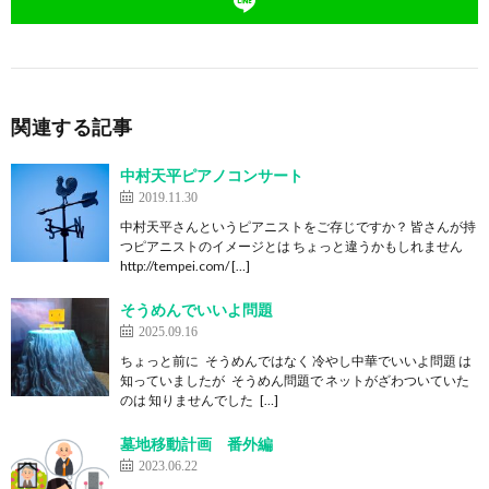
関連する記事
中村天平ピアノコンサート
2019.11.30
中村天平さんというピアニストをご存じですか？ 皆さんが持
つピアニストのイメージとは ちょっと違うかもしれません
http://tempei.com/ […]
そうめんでいいよ問題
2025.09.16
ちょっと前に そうめんではなく 冷やし中華でいいよ問題 は
知っていましたが そうめん問題で ネットがざわついていた
のは 知りませんでした […]
墓地移動計画 番外編
2023.06.22