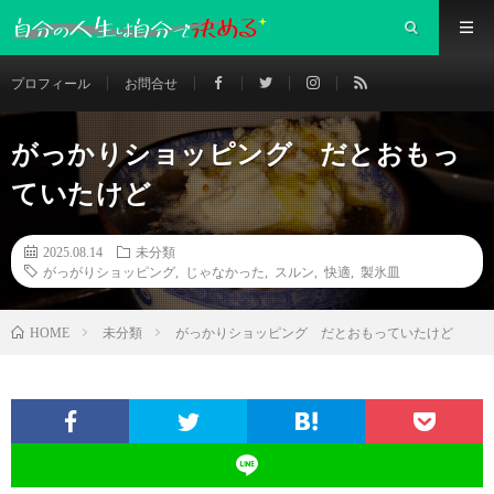
プロフィール
お問合せ
がっかりショッピング だとおもっ
ていたけど
2025.08.14
未分類
がっがりショッピング
,
じゃなかった
,
スルン
,
快適
,
製氷皿
未分類
がっかりショッピング だとおもっていたけど
HOME