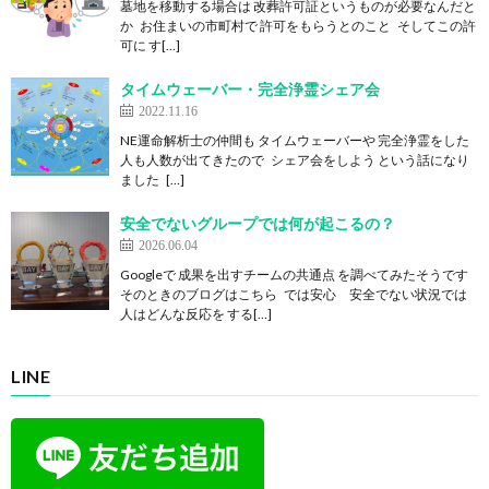
墓地を移動する場合は 改葬許可証というものが必要なんだと
か お住まいの市町村で 許可をもらうとのこと そしてこの許
可に す[…]
タイムウェーバー・完全浄霊シェア会
2022.11.16
NE運命解析士の仲間も タイムウェーバーや 完全浄霊をした
人も人数が出てきたので シェア会をしよう という話になり
ました […]
安全でないグループでは何が起こるの？
2026.06.04
Googleで 成果を出すチームの共通点 を調べてみたそうです
そのときのブログはこちら では安心 安全でない状況では
人はどんな反応を する[…]
LINE