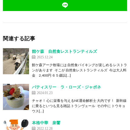
関連する記事
館ケ森 自然食レストランティルズ
2025.12.24
館ケ森アーク牧場には 自然食バイキングが楽しめる レストラ
ンがあります そこが 自然食レストランティルズ 今は大人料
金 2,400円 ６５歳以[…]
パティスリー ラ・ローズ・ジャポネ
2024.01.23
チャオ！ 心に栄養を与えるNE運命解析士 大内です！ 新幹線
に乗るといつも見る雑誌 トランヴェール その中に トウキョ
ウス[…]
本格中華 泉饗
2022.12.28