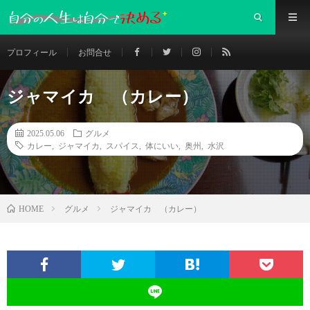
プロフィール
お問合せ
ジャマイカ （カレー）
2025.05.06
グルメ
カレー
,
ジャマイカ
,
スパイス
,
体にいい
,
奥州
,
水沢
グルメ
ジャマイカ （カレー）
HOME