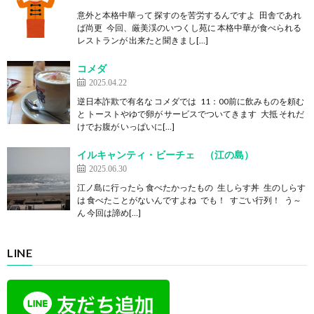
意外と本格中華って 探すのを苦労するんですよ 田舎であれ
ば尚更 今回、厳美渓のいつくし苑に 本格中華が食べられる
レストランが 出来たと聞きまし[…]
コメダ
2025.04.22
逆日本詐欺で有名な コメダでは 11：00前に飲みものを頼む
と トーストやゆで卵が サービスでついてきます 大抵 それだ
けでお腹が いっぱいに[…]
イルキャンティ・ビーチェ （江の島）
2025.06.30
江ノ島に行ったら 食べたかったもの 生しらす丼 生のしらす
は 食べたことがないんですよね でも！ すごい行列！ う～
ん 今回は諦め[…]
LINE