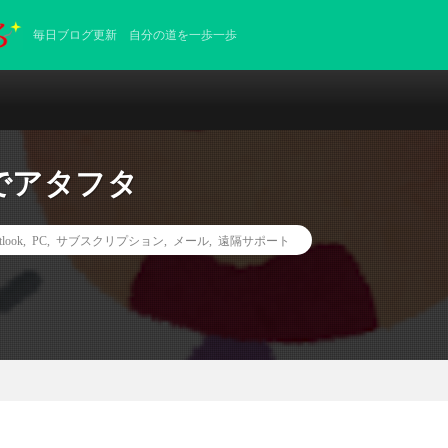
毎日ブログ更新 自分の道を一歩一歩
設定でアタフタ
tlook
,
PC
,
サブスクリプション
,
メール
,
遠隔サポート
フタ