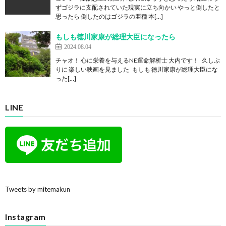
ずゴジラに支配されていた現実に立ち向かい やっと倒したと
思ったら 倒したのはゴジラの亜種 本[…]
もしも徳川家康が総理大臣になったら
2024.08.04
チャオ！ 心に栄養を与えるNE運命解析士 大内です！ 久しぶ
りに 楽しい映画を見ました もしも 徳川家康が総理大臣にな
った[…]
LINE
Tweets by mitemakun
Instagram