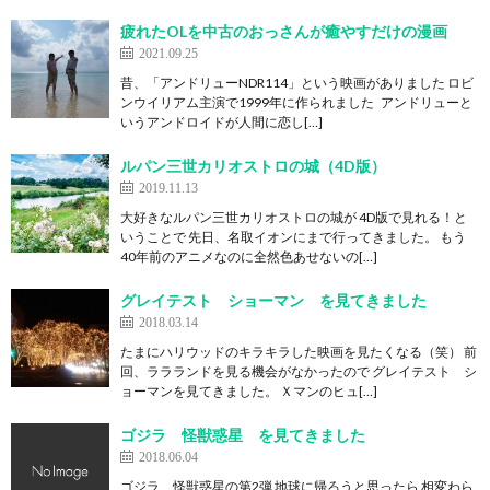
疲れたOLを中古のおっさんが癒やすだけの漫画
2021.09.25
昔、「アンドリューNDR114」という映画がありました ロビ
ンウイリアム主演で1999年に作られました アンドリューと
いうアンドロイドが人間に恋し[…]
ルパン三世カリオストロの城（4D版）
2019.11.13
大好きなルパン三世カリオストロの城が 4D版で見れる！と
いうことで 先日、名取イオンにまで行ってきました。 もう
40年前のアニメなのに全然色あせないの[…]
グレイテスト ショーマン を見てきました
2018.03.14
たまにハリウッドのキラキラした映画を見たくなる（笑） 前
回、ララランドを見る機会がなかったので グレイテスト シ
ョーマンを見てきました。 Ｘマンのヒュ[…]
ゴジラ 怪獣惑星 を見てきました
2018.06.04
ゴジラ 怪獣惑星の第2弾 地球に帰ろうと思ったら 相変わら