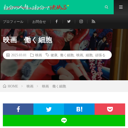
プロフィール
お問合せ
映画 働く細胞
2025.03.01
映画
健康
,
働く細胞
,
映画
,
細胞
,
頑張る
映画
映画 働く細胞
HOME