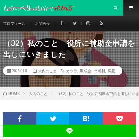
プロフィール
お問合せ
（32）私のこと 役所に補助金申請を
出しにいきました
2025.01.01
大内のこと
カツラ
,
助成金
,
市町村
,
態度
大内のこと
（32）私のこと 役所に補助金申請を出しにい
HOME