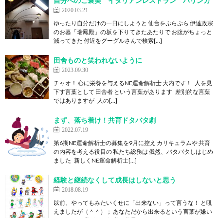
自分へのご褒美 イタリアンレストラン パリンカ
2020.03.21
ゆったり自分だけの一日にしようと 仙台をぷらぷら 伊達政宗
のお墓「瑞鳳殿」の坂を下りてきたあたりで お腹がちょっと
減ってきた 付近をグーグルさんで検索[…]
田舎ものと笑われないように
2023.09.30
チャオ！ 心に栄養を与えるNE運命解析士 大内です！ 人を見
下す言葉として 田舎者 という言葉があります 差別的な言葉
ではありますが 人の[…]
まず、落ち着け！共育ドタバタ劇
2022.07.19
第6期NE運命解析士の募集を9月に控え カリキュラムや 共育
の内容を考える役目の 私たち総務は 俄然、バタバタしはじめ
ました 新しくNE運命解析士[…]
経験と継続なくして成長はしないと思う
2018.08.19
以前、やってもみたいくせに「出来ない」って言うな！ と吼
えましたが（＾＾）； あなただから出来るという言葉が嫌い