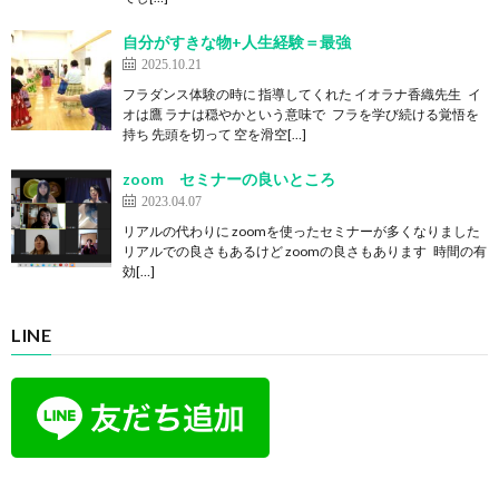
自分がすきな物+人生経験＝最強
2025.10.21
フラダンス体験の時に 指導してくれた イオラナ香織先生 イ
オは鷹 ラナは穏やかという意味で フラを学び続ける覚悟を
持ち 先頭を切って 空を滑空[…]
zoom セミナーの良いところ
2023.04.07
リアルの代わりに zoomを使ったセミナーが多くなりました
リアルでの良さもあるけど zoomの良さもあります 時間の有
効[…]
LINE