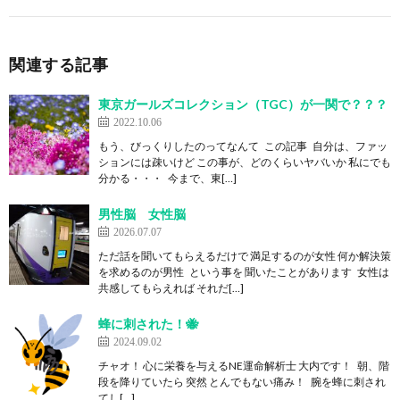
関連する記事
東京ガールズコレクション（TGC）が一関で？？？
2022.10.06
もう、びっくりしたのってなんて この記事 自分は、ファッ
ションには疎いけど この事が、どのくらいヤバいか 私にでも
分かる・・・ 今まで、東[…]
男性脳 女性脳
2026.07.07
ただ話を聞いてもらえるだけで 満足するのが女性 何か解決策
を求めるのが男性 という事を 聞いたことがあります 女性は
共感してもらえれば それだ[…]
蜂に刺された！🐝
2024.09.02
チャオ！ 心に栄養を与えるNE運命解析士 大内です！ 朝、階
段を降りていたら 突然 とんでもない痛み！ 腕を蜂に刺され
てし[…]