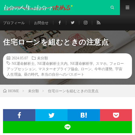
プロフィール
お問合せ
住宅ローンを組むときの注意点
2024.05.07
未分類
NE運命解析士
,
NE運命解析士大内
,
NE運命解析学
,
スマホ
,
フォロー
アップセッション
,
マスターオブライフ協会
,
ローン
,
今年の運勢
,
宇宙
人生理論
,
昼の時代
,
本当の自分へのパスポート
未分類
住宅ローンを組むときの注意点
HOME